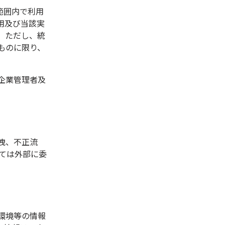
範囲内で利用
用及び当該実
。ただし、統
ものに限り、
企業管理者及
洩、不正流
ては外部に委
環境等の情報